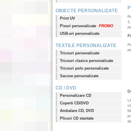
P
OBIECTE PERSONALIZATE
Re
Print UV
3,
Pixuri personalizate
PROMO
pe
USB-uri personalizate
P
Pe
TEXTILE PERSONALIZATE
pe
Tricouri personalizate
Tricouri clasice personalizate
Tricouri polo personalizate
Sacose personalizate
CD / DVD
D
Personalizare CD
La
Coperti CD/DVD
co
Ambalare CD, DVD
fo
pr
Plicuri CD stantate
de