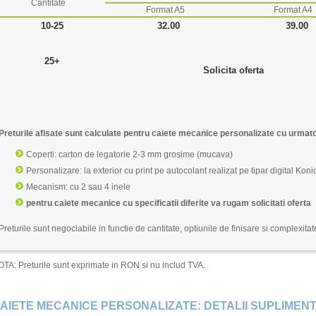
Cantitate
Format A5
Format A4
10-25
32.00
39.00
25+
Solicita oferta
Preturile afisate sunt calculate pentru caiete mecanice personalizate cu urmatoa
Coperti: carton de legatorie 2-3 mm grosime (mucava)
Personalizare: la exterior cu print pe autocolant realizat pe tipar digital Kon
Mecanism: cu 2 sau 4 inele
pentru caiete mecanice cu specificatii diferite va rugam solicitati oferta
Preturile sunt negociabile in functie de cantitate, optiunile de finisare si complexitate
TA: Preturile sunt exprimate in RON si nu includ TVA.
AIETE MECANICE PERSONALIZATE: DETALII SUPLIMEN