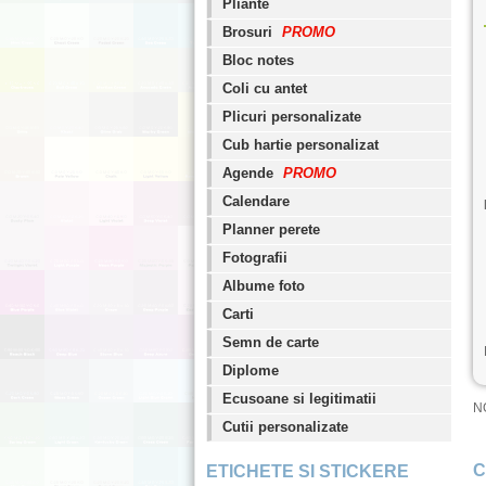
Pliante
Brosuri
PROMO
Bloc notes
Coli cu antet
Plicuri personalizate
Cub hartie personalizat
Agende
PROMO
Calendare
Planner perete
Fotografii
Albume foto
Carti
Semn de carte
Diplome
Ecusoane si legitimatii
NO
Cutii personalizate
C
ETICHETE SI STICKERE