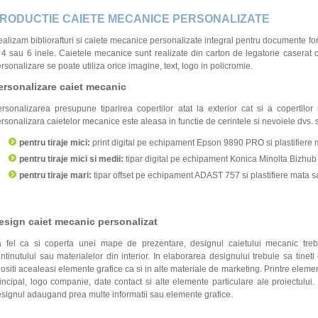
RODUCTIE CAIETE MECANICE PERSONALIZATE
alizam bibliorafturi si caiete mecanice personalizate integral pentru documente fo
 4 sau 6 inele. Caietele mecanice sunt realizate din carton de legatorie caserat cu
rsonalizare se poate utiliza orice imagine, text, logo in policromie.
ersonalizare caiet mecanic
rsonalizarea presupune tiparirea copertilor atat la exterior cat si a copertilor 
rsonalizara caietelor mecanice este aleasa in functie de cerintele si nevoiele dvs. 
pentru tiraje mici:
print digital pe echipament Epson 9890 PRO si plastifiere 
pentru tiraje mici si medii:
tipar digital pe echipament Konica Minolta Bizhub 
pentru tiraje mari:
tipar offset pe echipament ADAST 757 si plastifiere mata s
esign caiet mecanic personalizat
 fel ca si coperta unei mape de prezentare, designul caietului mecanic trebu
ntinutului sau materialelor din interior. In elaborarea designului trebuie sa tinet
lositi acealeasi elemente grafice ca si in alte materiale de marketing. Printre elemen
incipal, logo companie, date contact si alte elemente particulare ale proiectului. 
signul adaugand prea multe informatii sau elemente grafice.