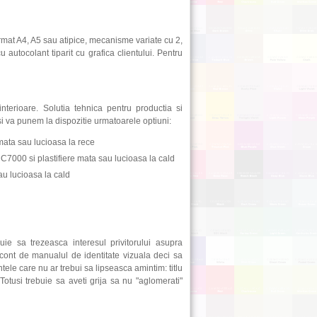
rmat A4, A5 sau atipice, mecanisme variate cu 2,
 autocolant tiparit cu grafica clientului. Pentru
interioare. Solutia tehnica pentru productia si
si va punem la dispozitie urmatoarele optiuni:
mata sau lucioasa la rece
C7000 si plastifiere mata sau lucioasa la cald
au lucioasa la cald
ie sa trezeasca interesul privitorului asupra
i cont de manualul de identitate vizuala deci sa
tele care nu ar trebui sa lipseasca amintim: titlu
Totusi trebuie sa aveti grija sa nu "aglomerati"