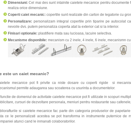
Dimensiuni:
Cel mai des sunt intalnite caietele mecanice pentru documente f
realiza orice dimensiune.
Coperti caiet mecanic:
copertile sunt realizate din carton de legatorie cu g
Personalizare:
personalizam integral copertile prin tiparire pe autocolat c
nevoile dvs. putem personaliza coperta atat la exterior cat si la interior.
Finisari optionale:
plastifiere mata sau lucioasa, lacuire selectiva.
Mecanisme disponibile:
mecanism cu 2 inele, 4 inele, 6 inele, mecanismn cu
e este un caiet mecanic?
ietele mecanice pot fi privite ca niste dosare cu coperti rigide si mecanis
canismul permite adaugarea sau scoaterea cu usurinta a documentelor.
 functie de domeniul de activitate caietele mecanice pot fi utilizate in scopuri multip
blicitare, cursuri de dezvoltare personala, meniuri pentru restaurante sau cafenele,
bliorafturile si caietele mecanice fac parte din categoria produselor de papetarie c
ta ce le personalizati acestea se pot transforma in instrumente puternice de
mpaniei atunci cand le inmanati colaboratorilor.