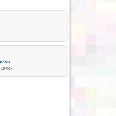
 notes
 6.10 RON