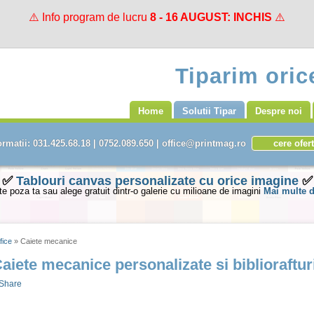
⚠️ Info program de lucru
8 - 16 AUGUST: INCHIS
⚠️
Tiparim orice
Home
Solutii Tipar
Despre noi
rmatii: 031.425.68.18 | 0752.089.650 | office@printmag.ro
✅
Tablouri canvas personalizate cu orice imagine
✅
te poza ta sau alege gratuit dintr-o galerie cu milioane de imagini
Mai multe d
fice
» Caiete mecanice
aiete mecanice personalizate si biblioraftur
Share