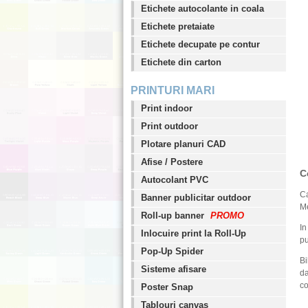
Etichete autocolante in coala
Etichete pretaiate
Etichete decupate pe contur
Etichete din carton
PRINTURI MARI
Print indoor
Print outdoor
Plotare planuri CAD
Afise / Postere
C
Autocolant PVC
Ca
Banner publicitar outdoor
Me
Roll-up banner
PROMO
In
Inlocuire print la Roll-Up
pu
Pop-Up Spider
Bi
Sisteme afisare
da
co
Poster Snap
Tablouri canvas