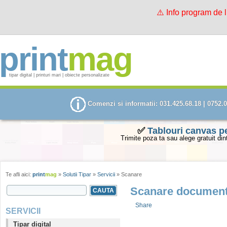
⚠️ Info program de 
print
mag
tipar digital | printuri mari | obiecte personalizate
Comenzi si informatii: 031.425.68.18 | 0752.
✅
Tablouri canvas p
Trimite poza ta sau alege gratuit din
Te afli aici:
print
mag
»
Solutii Tipar
»
Servicii
» Scanare
SEARCH FORM
Scanare documen
Search this site
Share
SERVICII
Tipar digital