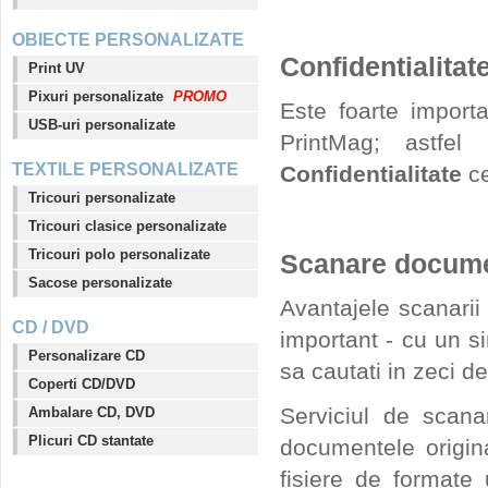
OBIECTE PERSONALIZATE
Confidentialitat
Print UV
Pixuri personalizate
PROMO
Este foarte importa
USB-uri personalizate
PrintMag; astfel
TEXTILE PERSONALIZATE
Confidentialitate
ce
Tricouri personalizate
Tricouri clasice personalizate
Tricouri polo personalizate
Scanare documen
Sacose personalizate
Avantajele scanarii
CD / DVD
important - cu un si
Personalizare CD
sa cautati in zeci d
Coperti CD/DVD
Serviciul de scana
Ambalare CD, DVD
Plicuri CD stantate
documentele origina
fisiere de formate