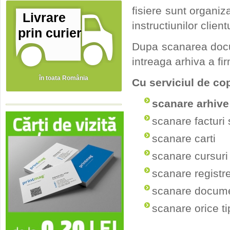
fisiere sunt organiz
Livrare
instructiunilor client
prin curier
Dupa scanarea docum
intreaga arhiva a fi
în toata România
Cu serviciul de cop
scanare arhive
scanare facturi 
scanare carti
scanare cursuri
scanare registr
scanare docume
scanare orice t