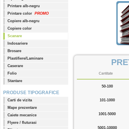
Printare alb-negru
Printare color
PROMO
Copiere alb-negru
Copiere color
Scanare
Indosariere
Brosare
Plastifiere/Laminare
PRE
Caserare
Folio
Cantitate
Stantare
50-100
PRODUSE TIPOGRAFICE
Carti de vizita
101-1000
Mape prezentare
1001-5000
Caiete mecanice
Flyere / fluturasi
5001-10000