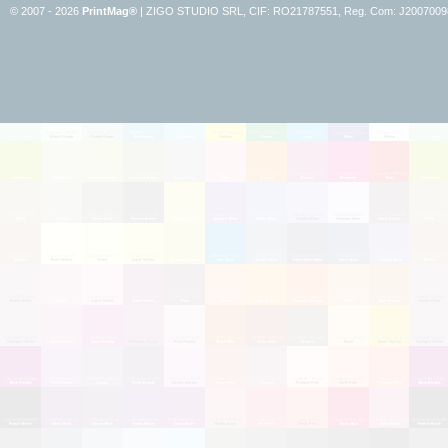
© 2007 - 2026
PrintMag®
|
ZIGO STUDIO SRL, CIF: RO21787551, Reg. Com:
J2007009