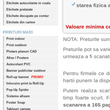
Etichete autocolante in coala
starea fizica
Etichete pretaiate
Etichete decupate pe contur
Etichete din carton
Valoare minima c
PRINTURI MARI
NOTA: Preturile sun
Print indoor
Print outdoor
Preturile pot sa var
Plotare planuri CAD
urmeaza a fi scanat
Afise / Postere
Autocolant PVC
Banner publicitar outdoor
Pentru firmele ce d
Roll-up banner
PROMO
hartii punem la disp
Inlocuire print la Roll-Up
Putem realiza scan
Pop-Up Spider
Sisteme afisare
timp foarte scurt.
Poster Snap
scanarea a 165 pag
Tablouri canvas