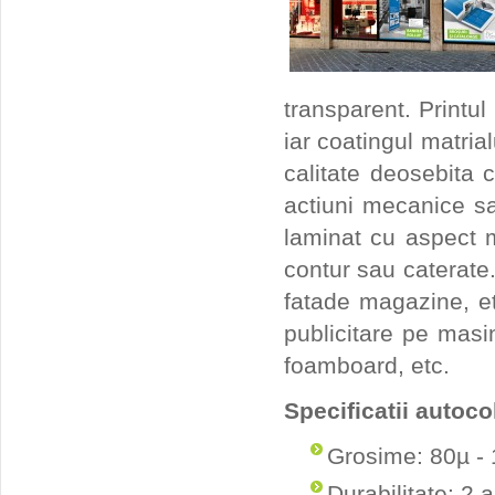
transparent. Printu
iar coatingul matrial
calitate deosebita c
actiuni mecanice sau
laminat cu aspect m
contur sau caterate. 
fatade magazine, et
publicitare pe masi
foamboard, etc.
Specificatii autoc
Grosime: 80µ -
Durabilitate: 2 