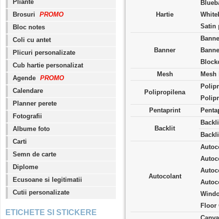
Pliante
Blueb
Brosuri
PROMO
Hartie
White
Satin
Bloc notes
Banne
Coli cu antet
Banner
Banne
Plicuri personalizate
Block
Cub hartie personalizat
Mesh
Mesh 
Agende
PROMO
Polip
Calendare
Polipropilena
Polipr
Planner perete
Pentaprint
Penta
Fotografii
Backli
Backlit
Albume foto
Backl
Carti
Autoc
Semn de carte
Autoc
Diplome
Autoc
Autocolant
Ecusoane si legitimatii
Autoc
Cutii personalizate
Windo
Floor
ETICHETE SI STICKERE
Canva