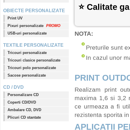
⭐ Calitate ga
OBIECTE PERSONALIZATE
Print UV
Pixuri personalizate
PROMO
NOTA:
USB-uri personalizate
TEXTILE PERSONALIZATE
Preturile sunt 
Tricouri personalizate
In cazul unor ma
Tricouri clasice personalizate
Tricouri polo personalizate
PRINT OUTD
Sacose personalizate
CD / DVD
Realizam print ou
Personalizare CD
maxima 1,6 si 3,2 me
Coperti CD/DVD
ce urmeaza a fi uti
Ambalare CD, DVD
rezistenta sporita in
Plicuri CD stantate
APLICATII P