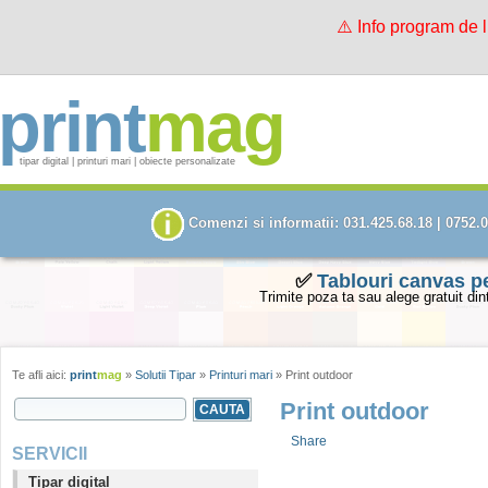
⚠️ Info program de 
print
mag
tipar digital | printuri mari | obiecte personalizate
Comenzi si informatii: 031.425.68.18 | 0752.
✅
Tablouri canvas p
Trimite poza ta sau alege gratuit din
Te afli aici:
print
mag
»
Solutii Tipar
»
Printuri mari
» Print outdoor
SEARCH FORM
Print outdoor
Search this site
Share
SERVICII
Tipar digital