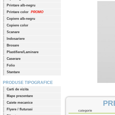
Printare alb-negru
Printare color
PROMO
Copiere alb-negru
Copiere color
Scanare
Indosariere
Brosare
Plastifiere/Laminare
Caserare
Folio
Stantare
PRODUSE TIPOGRAFICE
Carti de vizita
Mape prezentare
PR
Caiete mecanice
Flyere / fluturasi
categorie