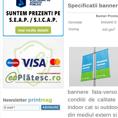
Specificatii banner 
Banner Premi
Densitate
840x840 D
2
Gramaj
440 g/m
bannere fata-verso 
conditii de calitate
print
mag
Newsletter
indoor cat si outdoor
E-mail
*
din mediul extern s