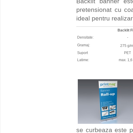
Backlit banner est
pretensionat cu co
ideal pentru realiz
Backlit F
Densitate:
-
Gramaj:
275 g/
Suport
PET
Latime:
max. 1,6
se curbeaza este pe