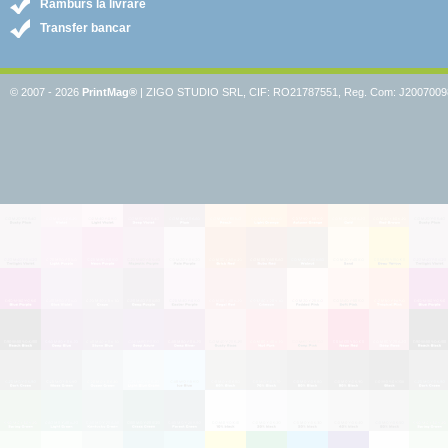
Ramburs la livrare
Transfer bancar
© 2007 - 2026
PrintMag®
|
ZIGO STUDIO SRL, CIF: RO21787551, Reg. Com:
J2007009