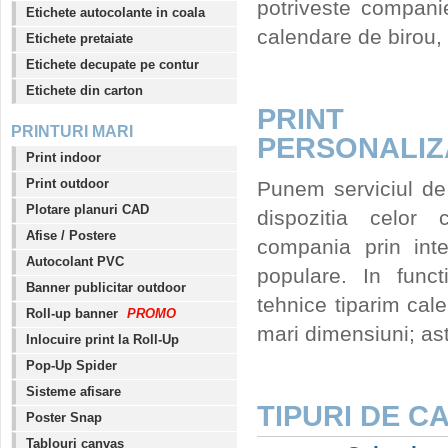
potriveste compani
Etichete autocolante in coala
calendare de birou,
Etichete pretaiate
Etichete decupate pe contur
Etichete din carton
PRINT
PRINTURI MARI
PERSONALIZ
Print indoor
Print outdoor
Punem serviciul de 
Plotare planuri CAD
dispozitia celor
Afise / Postere
compania prin inte
Autocolant PVC
populare. In functi
Banner publicitar outdoor
tehnice tiparim cale
Roll-up banner
PROMO
mari dimensiuni; ast
Inlocuire print la Roll-Up
Pop-Up Spider
Sisteme afisare
TIPURI DE C
Poster Snap
Tablouri canvas