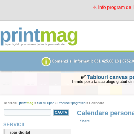
⚠️ Info program de 
print
mag
tipar digital | printuri mari | obiecte personalizate
Comenzi si informatii: 031.425.68.18 | 0752.
✅
Tablouri canvas p
Trimite poza ta sau alege gratuit din
Te afli aici:
print
mag
»
Solutii Tipar
»
Produse tipografice
» Calendare
SEARCH FORM
Calendare persona
Search this site
Share
SERVICII
Tipar digital