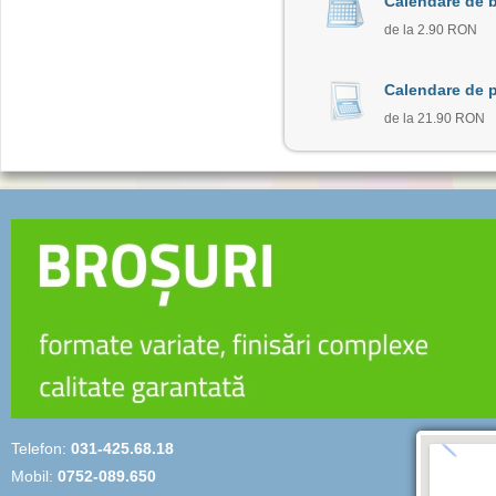
Calendare de b
de la 2.90 RON
Calendare de p
de la 21.90 RON
Telefon:
031-425.68.18
Mobil:
0752-089.650