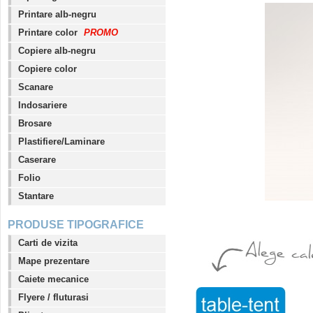
Printare alb-negru
Printare color
PROMO
Copiere alb-negru
Copiere color
Scanare
Indosariere
Brosare
Plastifiere/Laminare
Caserare
Folio
Stantare
PRODUSE TIPOGRAFICE
Carti de vizita
Mape prezentare
Caiete mecanice
Flyere / fluturasi