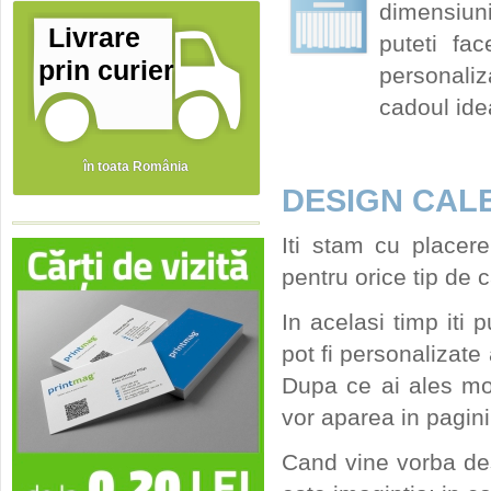
dimensiuni
Livrare
puteti fa
prin curier
personaliz
cadoul idea
în toata România
DESIGN CAL
Iti stam cu placere
pentru orice tip de 
In acelasi timp iti
pot fi personalizate 
Dupa ce ai ales mod
vor aparea in pagini
Cand vine vorba des