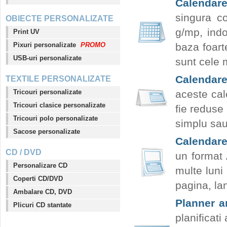
Calendare
singura c
OBIECTE PERSONALIZATE
g/mp, indo
Print UV
Pixuri personalizate
PROMO
baza foart
USB-uri personalizate
sunt cele 
Calendare
TEXTILE PERSONALIZATE
Tricouri personalizate
aceste cal
Tricouri clasice personalizate
fie reduse
Tricouri polo personalizate
simplu sau
Sacose personalizate
Calendare
CD / DVD
un format 
Personalizare CD
multe luni
Coperti CD/DVD
pagina, la
Ambalare CD, DVD
Planner a
Plicuri CD stantate
planificati