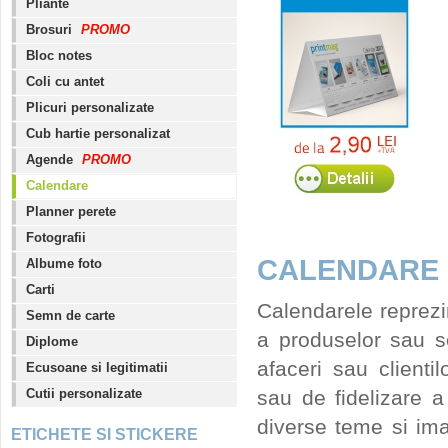
Pliante
Brosuri
PROMO
Bloc notes
Coli cu antet
Plicuri personalizate
Cub hartie personalizat
Agende
PROMO
Calendare
Planner perete
Fotografii
CALENDARE 
Albume foto
Carti
Calendarele reprezi
Semn de carte
a produselor sau ser
Diplome
afaceri sau client
Ecusoane si legitimatii
Cutii personalizate
sau de fidelizare a 
diverse teme si ima
ETICHETE SI STICKERE