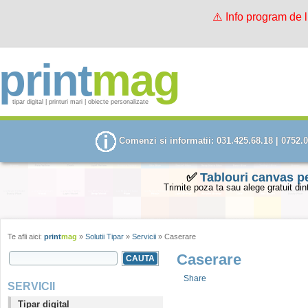
⚠️ Info program de 
print
mag
tipar digital | printuri mari | obiecte personalizate
Comenzi si informatii: 031.425.68.18 | 0752.
✅
Tablouri canvas p
Trimite poza ta sau alege gratuit din
Te afli aici:
print
mag
»
Solutii Tipar
»
Servicii
» Caserare
SEARCH FORM
Caserare
Search this site
Share
SERVICII
Tipar digital