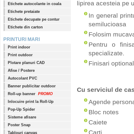
lipirea acesteia pe 
Etichete autocolante in coala
Etichete pretaiate
In general print
Etichete decupate pe contur
semilucioasa
Etichete din carton
Folosim mucava
PRINTURI MARI
Pentru o finis
Print indoor
specializate.
Print outdoor
Finisari optional
Plotare planuri CAD
Afise / Postere
Autocolant PVC
Banner publicitar outdoor
Cu serviciul de ca
Roll-up banner
PROMO
Agende persona
Inlocuire print la Roll-Up
Pop-Up Spider
Bloc notes
Sisteme afisare
Caiete
Poster Snap
Carti
Tablouri canvas