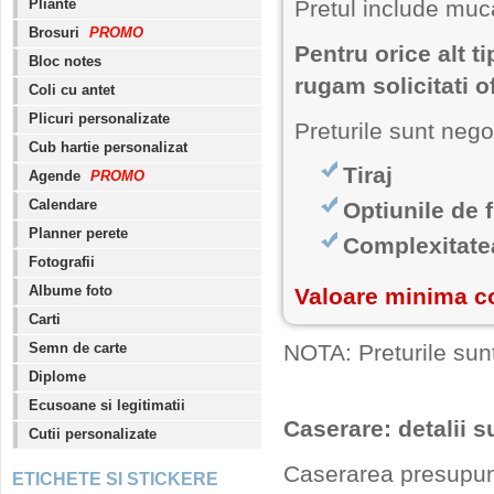
Pliante
Pretul include muc
Brosuri
PROMO
Pentru orice alt t
Bloc notes
rugam solicitati o
Coli cu antet
Plicuri personalizate
Preturile sunt nego
Cub hartie personalizat
Tiraj
Agende
PROMO
Calendare
Optiunile de f
Planner perete
Complexitatea
Fotografii
Albume foto
Valoare minima c
Carti
Semn de carte
NOTA: Preturile sun
Diplome
Ecusoane si legitimatii
Caserare: detalii 
Cutii personalizate
Caserarea presupune
ETICHETE SI STICKERE