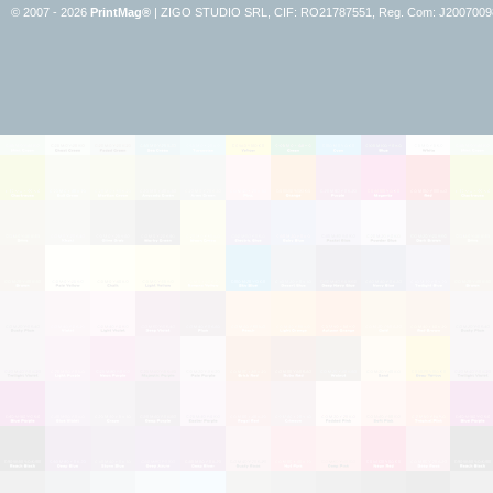
© 2007 - 2026
PrintMag®
|
ZIGO STUDIO SRL, CIF: RO21787551, Reg. Com:
J2007009