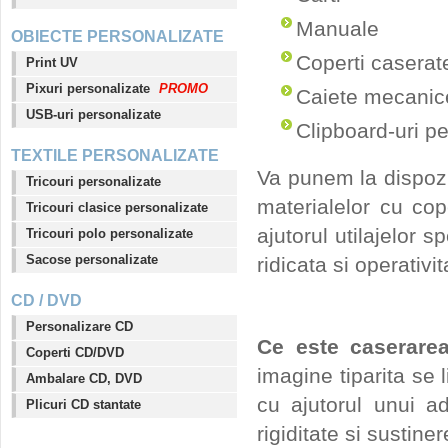
Manuale
OBIECTE PERSONALIZATE
Coperti caserat
Print UV
Pixuri personalizate
PROMO
Caiete mecanic
USB-uri personalizate
Clipboard-uri p
TEXTILE PERSONALIZATE
Va punem la dispozi
Tricouri personalizate
materialelor cu cop
Tricouri clasice personalizate
ajutorul utilajelor s
Tricouri polo personalizate
Sacose personalizate
ridicata si operativi
CD / DVD
Personalizare CD
Ce este caserare
Coperti CD/DVD
imagine tiparita se
Ambalare CD, DVD
cu ajutorul unui a
Plicuri CD stantate
rigiditate si sustiner