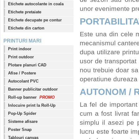
Etichete autocolante in coala
unor evenimente pre
Etichete pretaiate
PORTABILIT
Etichete decupate pe contur
Etichete din carton
Este una din cele m
PRINTURI MARI
mecanismul canteres
Print indoor
dupa utilizare print
Print outdoor
usor de transportat 
Plotare planuri CAD
nou trebuie doar sa e
Afise / Postere
operatiune dureaza 
Autocolant PVC
AUTONOM / 
Banner publicitar outdoor
Roll-up banner
PROMO
La fel de important 
Inlocuire print la Roll-Up
cum a fost livrat fa
Pop-Up Spider
simplu il asezi pe p
Sisteme afisare
Poster Snap
lucru este foarte im
Tablouri canvas