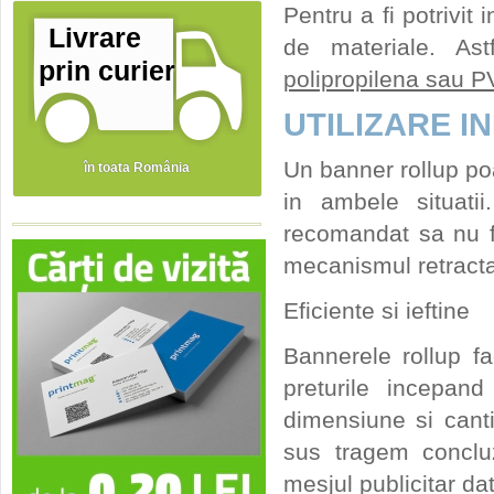
Pentru a fi potrivit 
Livrare
de materiale. As
prin curier
polipropilena sau PV
UTILIZARE 
Un banner rollup poat
în toata România
in ambele situati
recomandat sa nu fi
mecanismul retractab
Eficiente si ieftine
Bannerele rollup fa
preturile incepan
dimensiune si cant
sus tragem concluz
mesjul publicitar dat