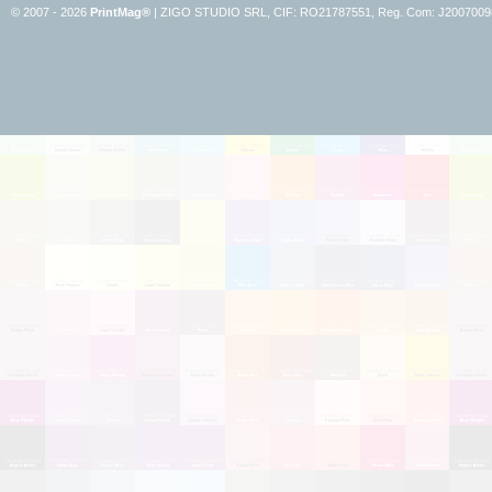
© 2007 - 2026
PrintMag®
|
ZIGO STUDIO SRL, CIF: RO21787551, Reg. Com:
J2007009