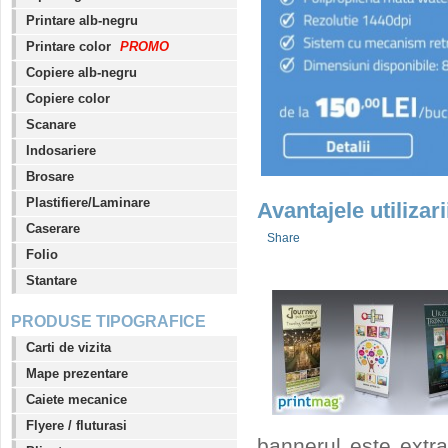
Printare alb-negru
Printare color
PROMO
Copiere alb-negru
Copiere color
Scanare
Indosariere
Brosare
Plastifiere/Laminare
Avantajele utilizar
Caserare
Share
Folio
Stantare
PRODUSE TIPOGRAFICE
Carti de vizita
Mape prezentare
Caiete mecanice
Flyere / fluturasi
bannerul este extra