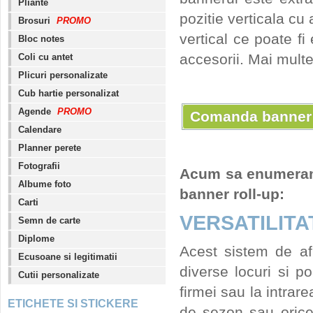
Pliante
pozitie verticala cu 
Brosuri
PROMO
vertical ce poate fi
Bloc notes
accesorii. Mai multe 
Coli cu antet
Plicuri personalizate
Cub hartie personalizat
Agende
PROMO
Comanda banner 
Calendare
Planner perete
Fotografii
Acum sa enumeram c
Albume foto
banner roll-up:
Carti
VERSATILITA
Semn de carte
Diplome
Acest sistem de afi
Ecusoane si legitimatii
diverse locuri si po
Cutii personalizate
firmei sau la intra
ETICHETE SI STICKERE
de sezon sau orice 