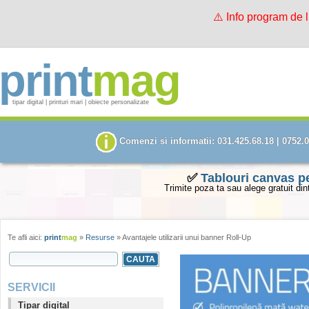
⚠️ Info program de 
print
mag
tipar digital | printuri mari | obiecte personalizate
Comenzi si informatii: 031.425.68.18 | 0752.
✅
Tablouri canvas p
Trimite poza ta sau alege gratuit din
Te afli aici:
print
mag
»
Resurse
» Avantajele utilizarii unui banner Roll-Up
SEARCH FORM
Search this site
SERVICII
Tipar digital